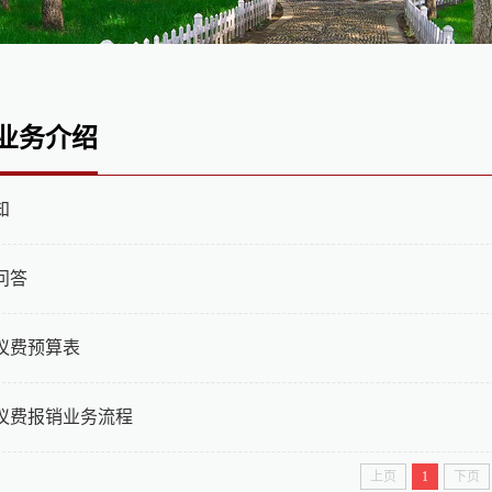
业务介绍
知
问答
议费预算表
议费报销业务流程
上页
1
下页